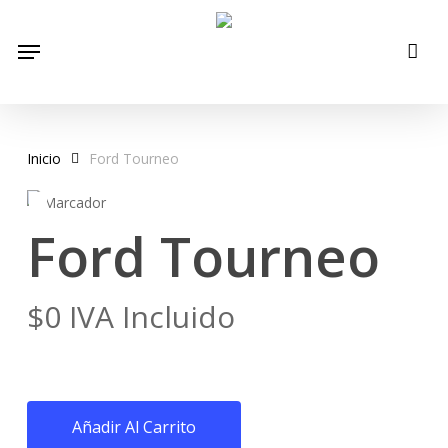
Skip
to
Menu
main
content
Inicio
Ford Tourneo
Ford Tourneo
$
0
IVA Incluido
Añadir Al Carrito